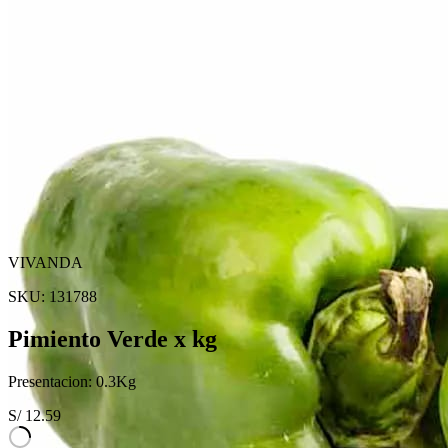
VIVANDA
SKU:
131788
Pimiento Verde x kg
Presentacion:
0.3
Kg
S/
12.59