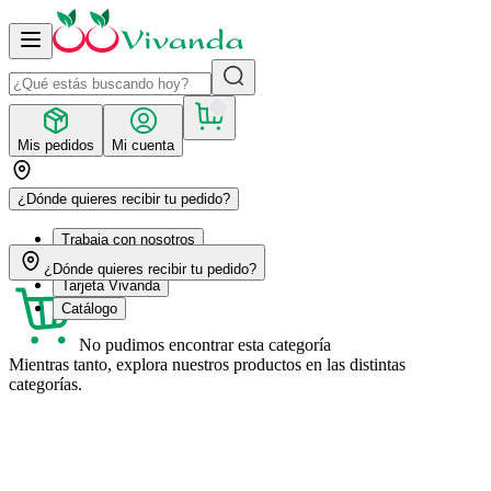
Mis pedidos
Mi cuenta
¿Dónde quieres recibir tu pedido?
Trabaja con nosotros
Recetas
¿Dónde quieres recibir tu pedido?
Tarjeta Vivanda
Catálogo
No pudimos encontrar esta categoría
Mientras tanto, explora nuestros productos en las distintas
categorías.