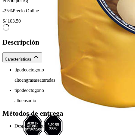
Precio por kg
-
25
%
Precio Online
S/
103.50
Descripción
Características
tipodeoctogono
altoengrasassaturadas
tipodeoctogono
altoensodio
Métodos de entrega
Despacho programado