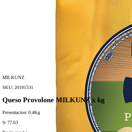
MILKUNZ
SKU:
20191531
Queso Provolone MILKUNZ x kg
Presentacion:
0.4
Kg
S/
77.63