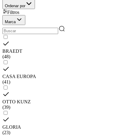
Ordenar por
Filtros
Marca
BRAEDT
(
48
)
CASA EUROPA
(
41
)
OTTO KUNZ
(
39
)
GLORIA
(
23
)