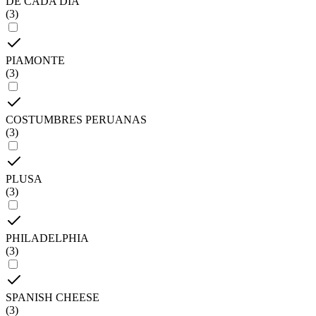
DE CADA DÍA
(
3
)
PIAMONTE
(
3
)
COSTUMBRES PERUANAS
(
3
)
PLUSA
(
3
)
PHILADELPHIA
(
3
)
SPANISH CHEESE
(
3
)