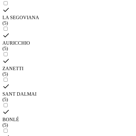
LA SEGOVIANA
(
5
)
AURICCHIO
(
5
)
ZANETTI
(
5
)
SANT DALMAI
(
5
)
BONLÉ
(
5
)