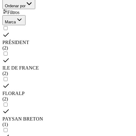
Ordenar por
Filtros
Marca
PRÉSIDENT
(
2
)
ILE DE FRANCE
(
2
)
FLORALP
(
2
)
PAYSAN BRETON
(
1
)