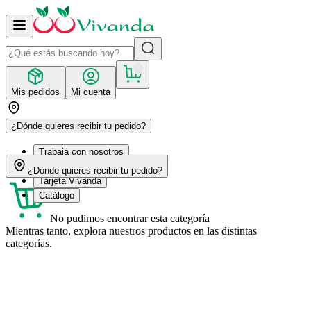
Mis pedidos
Mi cuenta
¿Dónde quieres recibir tu pedido?
Trabaja con nosotros
Recetas
¿Dónde quieres recibir tu pedido?
Tarjeta Vivanda
Catálogo
No pudimos encontrar esta categoría
Mientras tanto, explora nuestros productos en las distintas
categorías.