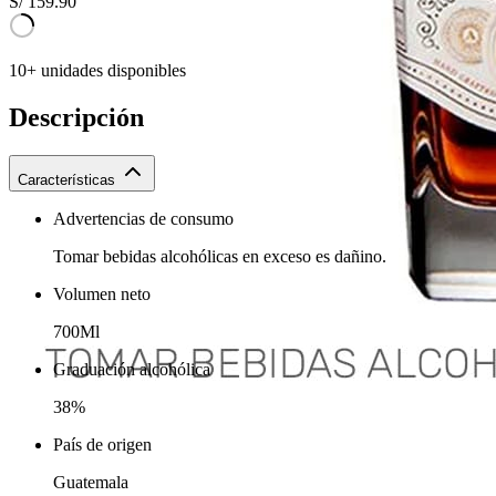
S/
159.90
10+ unidades disponibles
Descripción
Características
Advertencias de consumo
Tomar bebidas alcohólicas en exceso es dañino.
Volumen neto
700Ml
Graduación alcohólica
38%
País de origen
Guatemala