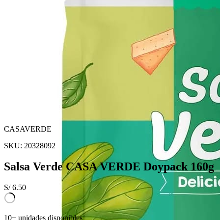
CASAVERDE
SKU:
20328092
Salsa Verde CASA VERDE Doypack 160g
S/
6.50
10+ unidades disponibles