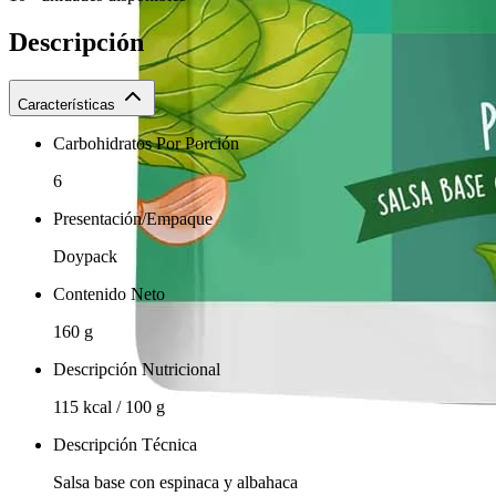
Descripción
Características
Carbohidratos Por Porción
6
Presentación/Empaque
Doypack
Contenido Neto
160 g
Descripción Nutricional
115 kcal / 100 g
Descripción Técnica
Salsa base con espinaca y albahaca