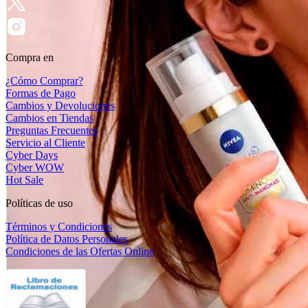
Compra en
¿Cómo Comprar?
Formas de Pago
Cambios y Devoluciones
Cambios en Tiendas
Preguntas Frecuentes
Servicio al Cliente
Cyber Days
Cyber WOW
Hot Sale
Políticas de uso
Términos y Condiciones
Política de Datos Personales
Condiciones de las Ofertas Online