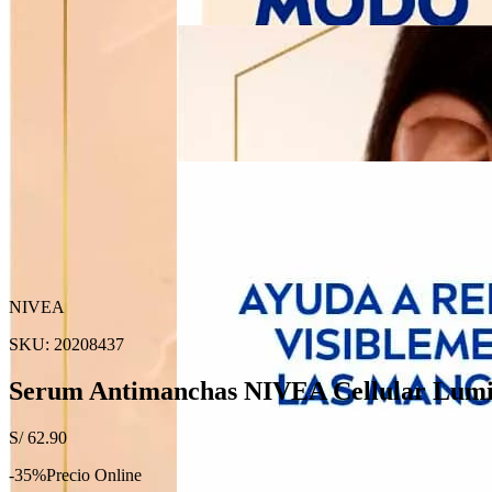
NIVEA
SKU:
20208437
Serum Antimanchas NIVEA Cellular Lumi
S/
62.90
-
35
%
Precio Online