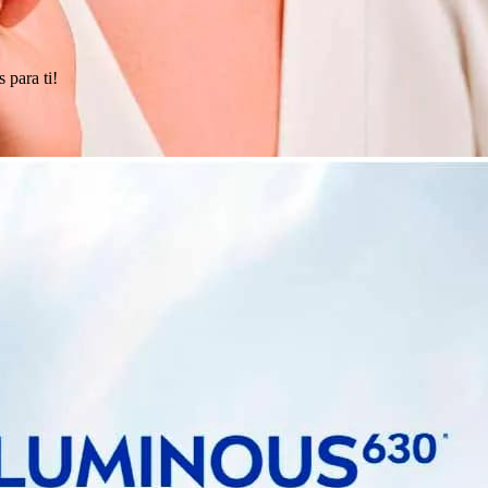
 para ti!