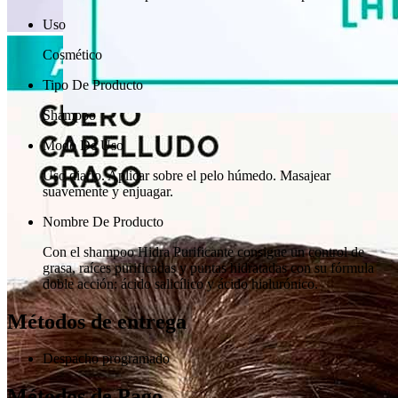
Uso
Cosmético
Tipo De Producto
Shampoo
Modo De Uso
Uso diario. Aplicar sobre el pelo húmedo. Masajear
suavemente y enjuagar.
Nombre De Producto
Con el shampoo Hidra Purificante consigue un control de
grasa, raíces purificadas y puntas hidratadas con su fórmula
doble acción: ácido salicílico y ácido hialurónico.
Métodos de entrega
Despacho programado
Métodos de Pago