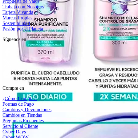
Propuesta de Valor
Trabaja con Nosotros
Tarjeta Vivanda
Marcas Propias
Sostenibilidad
Pasión por el Planeta
Síguenos en
Compra en
¿Cómo Comprar?
Formas de Pago
Cambios y Devoluciones
Cambios en Tiendas
Preguntas Frecuentes
Servicio al Cliente
Cyber Days
Cyber WOW