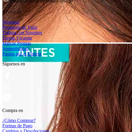
servicioalcliente.vivanda@spsa.pe
Acerca de
Nosotros
Propuesta de Valor
Trabaja con Nosotros
Tarjeta Vivanda
Marcas Propias
Sostenibilidad
Pasión por el Planeta
Síguenos en
Compra en
¿Cómo Comprar?
Formas de Pago
Cambios y Devoluciones