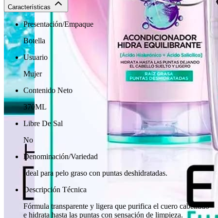
Características
Presentación/Empaque
Botella
Usuario
Mujer
Contenido Neto
370ML
Libre De Sal
No
Denominación/Variedad
Ideal para pelo graso con puntas deshidratadas.
Descripción Técnica
Fórmula transparente y ligera que purifica el cuero cabelludo
e hidrata hasta las puntas con sensación de limpieza.