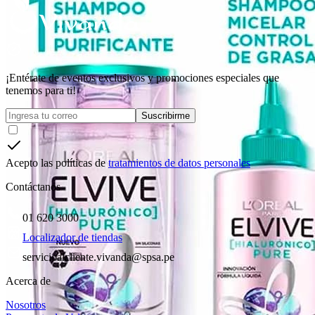
¡Entérate de eventos exclusivos y promociones especiales que
tenemos para ti!
Suscribirme
Acepto las políticas de
tratamientos de datos personales
Contáctanos
01 620 3000
Localizador de tiendas
servicioalcliente.vivanda@spsa.pe
Acerca de
Nosotros