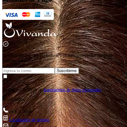
¡Entérate de eventos exclusivos y promociones especiales que
tenemos para ti!
Suscribirme
Acepto las políticas de
tratamientos de datos personales
Contáctanos
01 620 3000
Localizador de tiendas