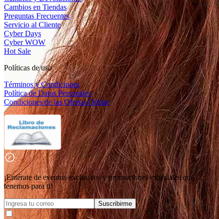
Cambios en Tiendas
Preguntas Frecuentes
Servicio al Cliente
Cyber Days
Cyber WOW
Hot Sale
Políticas de uso
Términos y Condiciones
Política de Datos Personales
Condiciones de las Ofertas Online
¡Entérate de eventos exclusivos y promociones especiales que
tenemos para ti!
Suscribirme