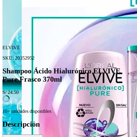
ELVIVE
SKU:
20352952
Shampoo Ácido Hialurónico ELVIVE
Pure Frasco 370ml
S/
24.50
10+ unidades disponibles
Descripción