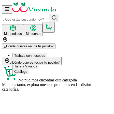
Mis pedidos
Mi cuenta
¿Dónde quieres recibir tu pedido?
Trabaja con nosotros
Recetas
¿Dónde quieres recibir tu pedido?
Tarjeta Vivanda
Catálogo
No pudimos encontrar esta categoría
Mientras tanto, explora nuestros productos en las distintas
categorías.