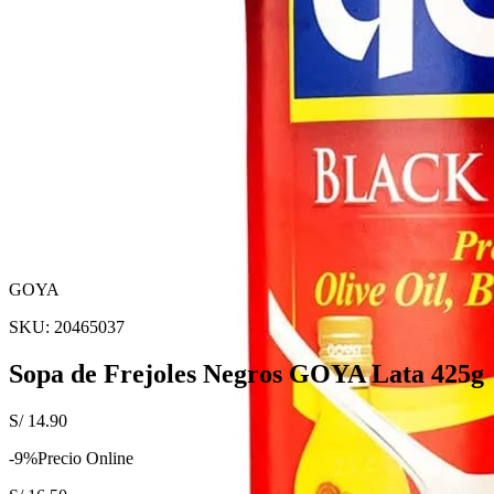
GOYA
SKU:
20465037
Sopa de Frejoles Negros GOYA Lata 425g
S/
14.90
-
9
%
Precio Online