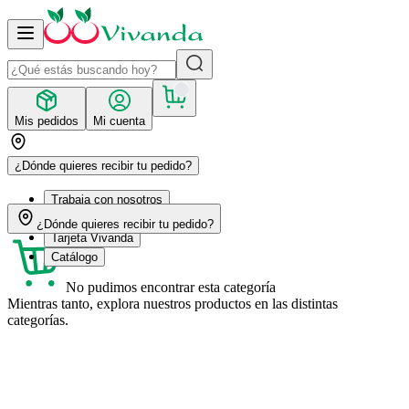
Mis pedidos
Mi cuenta
¿Dónde quieres recibir tu pedido?
Trabaja con nosotros
Recetas
¿Dónde quieres recibir tu pedido?
Tarjeta Vivanda
Catálogo
No pudimos encontrar esta categoría
Mientras tanto, explora nuestros productos en las distintas
categorías.