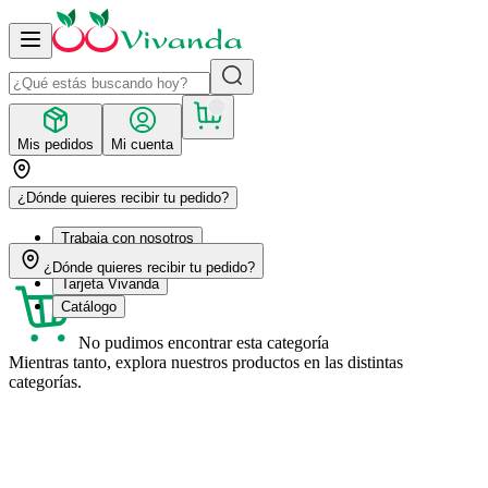
Mis pedidos
Mi cuenta
¿Dónde quieres recibir tu pedido?
Trabaja con nosotros
Recetas
¿Dónde quieres recibir tu pedido?
Tarjeta Vivanda
Catálogo
No pudimos encontrar esta categoría
Mientras tanto, explora nuestros productos en las distintas
categorías.