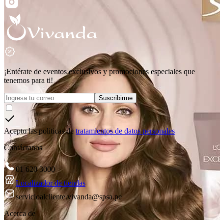
¡Entérate de eventos exclusivos y promociones especiales que
tenemos para ti!
Suscribirme
Acepto las políticas de
tratamientos de datos personales
Contáctanos
01 620 3000
Localizador de tiendas
servicioalcliente.vivanda@spsa.pe
Acerca de