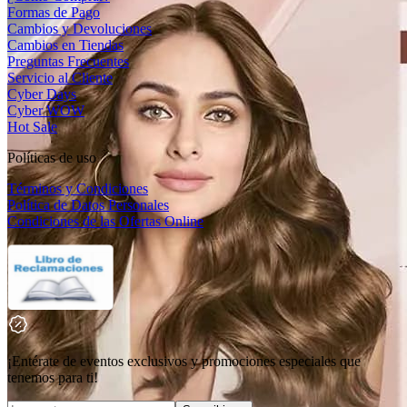
Formas de Pago
Cambios y Devoluciones
Cambios en Tiendas
Preguntas Frecuentes
Servicio al Cliente
Cyber Days
Cyber WOW
Hot Sale
Políticas de uso
Términos y Condiciones
Política de Datos Personales
Condiciones de las Ofertas Online
¡Entérate de eventos exclusivos y promociones especiales que
tenemos para ti!