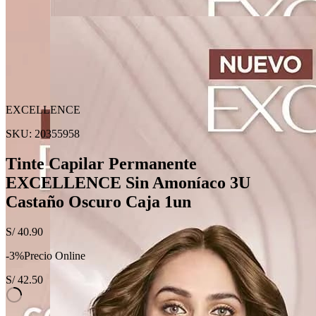
EXCELLENCE
SKU:
20355958
Tinte Capilar Permanente
EXCELLENCE Sin Amoníaco 3U
Castaño Oscuro Caja 1un
S/
40.90
-
3
%
Precio Online
S/
42.50