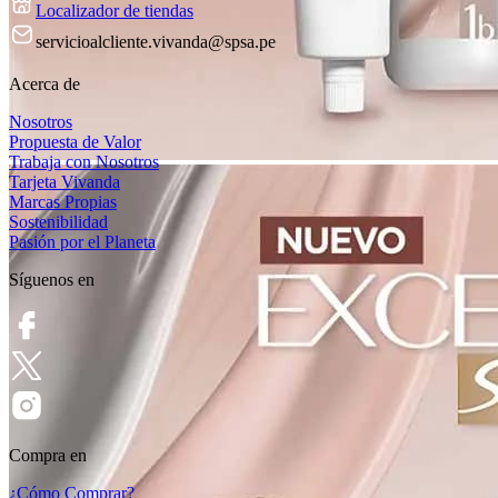
Localizador de tiendas
servicioalcliente.vivanda@spsa.pe
Acerca de
Nosotros
Propuesta de Valor
Trabaja con Nosotros
Tarjeta Vivanda
Marcas Propias
Sostenibilidad
Pasión por el Planeta
Síguenos en
Compra en
¿Cómo Comprar?