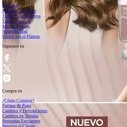
Nosotros
Propuesta de Valor
Trabaja con Nosotros
Tarjeta Vivanda
Marcas Propias
Sostenibilidad
Pasión por el Planeta
Síguenos en
Compra en
¿Cómo Comprar?
Formas de Pago
Cambios y Devoluciones
Cambios en Tiendas
Preguntas Frecuentes
Servicio al Cliente