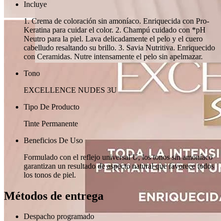
Incluye
1. Crema de coloración sin amoníaco. Enriquecida con Pro-
Keratina para cuidar el color. 2. Champú cuidado con *pH
Neutro para la piel. Lava delicadamente el pelo y el cuero
cabelludo resaltando su brillo. 3. Savia Nutritiva. Enriquecido
con Ceramidas. Nutre intensamente el pelo sin apelmazar.
Tono
EXCELLENCE NUDES 3U
Tipo De Producto
Tinte Permanente
Beneficios De Uso
Formulado con el reflejo universal U, los tonos sin amoníaco
garantizan un resultado de aspecto natural que favorece todos
los tonos de piel.
Métodos de entrega
Despacho programado