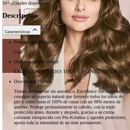
10+ unidades disponibles
Descripción
Características
Presentación/Empaque
Caja
Denominación/Variedad
EXCELLENCE NUDES TINTE CASTAÑO OSCUR 3U
Descripción Técnica
Tintura permanente sin amoniaco, Excellence Sin Amoníaco,
consigue un aspecto natural que favorece todos los tonos de
piel y cubre hasta el 100% de canas con un 98% menos de
quiebre. Protege profundamente tu cabello, con la triple
protección antes, durante y después, gracias a su crema
colorante enriquecida con Pro-Keratina y agentes protectores,
aporta toda la intensidad de un tinte permanente.