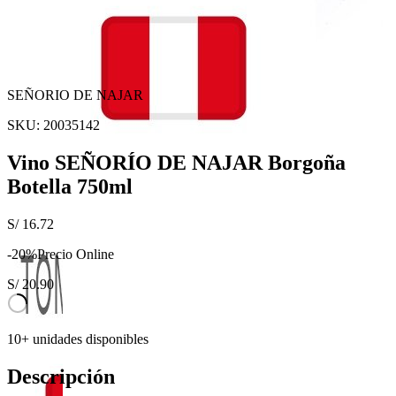
SEÑORIO DE NAJAR
SKU:
20035142
Vino SEÑORÍO DE NAJAR Borgoña
Botella 750ml
S/
16.72
-
20
%
Precio Online
S/
20.90
10+ unidades disponibles
Descripción