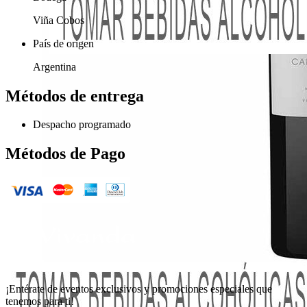
Viña Cobos
País de origen
Argentina
Métodos de entrega
Despacho programado
Métodos de Pago
¡Entérate de eventos exclusivos y promociones especiales que
tenemos para ti!