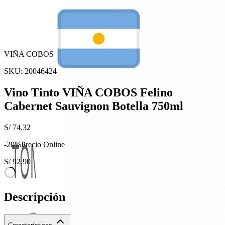
VIÑA COBOS
SKU:
20046424
Vino Tinto VIÑA COBOS Felino
Cabernet Sauvignon Botella 750ml
S/
74.32
-
20
%
Precio Online
S/
92.90
Descripción