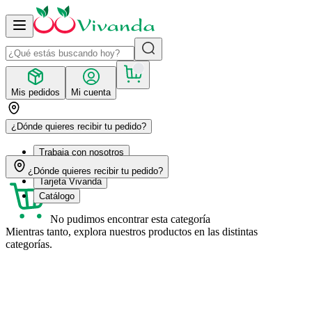
Mis pedidos
Mi cuenta
¿Dónde quieres recibir tu pedido?
Trabaja con nosotros
Recetas
¿Dónde quieres recibir tu pedido?
Tarjeta Vivanda
Catálogo
No pudimos encontrar esta categoría
Mientras tanto, explora nuestros productos en las distintas
categorías.